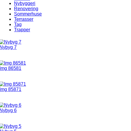
Nybyggeri
Renovering
Sommerhuse
Terrasser
Tag
Trapper
Nybyg 7
Img 86581
Img 85871
Nybyg 6