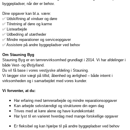
byggepladser, når der er behov.
Dine opgaver kan bl.a. være:
✅ Udskiftning af vinduer og døre
✅ Tilretning af døre og karme
✅ Listearbejde
✅ Udbedring af utætheder
✅ Mindre reparationer og serviceopgaver
✅ Assistere på andre byggepladser ved behov
Om Stauning Byg
Stauning Byg er en tømrervirksomhed grundlagt i 2014. Vi har afdelinger i
både Vest- og
Østjylland.
Du vil få base i vores vestjyske afdeling i Stauning.
Vi lægger stor vægt på tillid, åbenhed og ærlighed – både internt i
virksomheden og i samarbejdet
med vores kunder.
Vi forventer, at du:
Har erfaring med tømrerarbejde og mindre reparationsopgaver
Kan arbejde selvstændigt og strukturere din egen dag
Trives med at køre alene og have kundekontakt
Har lyst til en varieret hverdag med mange forskellige opgaver
Er fleksibel og kan hjælpe til på andre byggepladser ved behov