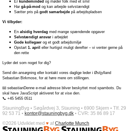
Er
kundeminded
og møder folk med et smil
Har
gå-på-mod
og kan arbejde selvstændigt
Sætter pris på
godt samarbejde
på arbejdspladsen
Vi tilbyder:
En
alsidig hverdag
med mange spændende opgaver
Selvstændigt ansvar
i arbejdet
Gode kollegaer
og et godt arbejdsmiljø
Opstart
1. april
eller hurtigst muligt derefter – vi venter gerne på
den rette
Lyder det som noget for dig?
Send din ansøgning eller kontakt vores daglige leder i Østjylland
Sebastian Birkmose, for at høre mere om stillingen.
📧 sebastian
Denne e-mail adresse bliver beskyttet mod spambots. Du
skal have JavaScript aktiveret for at vise den.
📞 +45 5455 0511
StauningByg • Søgårdvej 3, Stauning • 6900 Skjern • Tlf. 29
92 53 71 •
kontor@stauningbyg.dk
• CVR: 35 86 89 17
©2026 Udviklet med
♥
af
Charlotte Munch