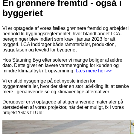
En grønnere fremtid - også i
byggeriet
Vi er optagede af vores fælles grønnere fremtid og arbejder i
henhold til bygningsreglementet, hvor blandt andet LCA-
beregninger blev indført som krav i januar 2023 for alt
byggeri. LCA inddrager både råmaterialer, produktion,
byggefasen og levetid for byggeriet
Hos Stauning Byg efterisolerer vi mange boliger af ældre
dato. Dette giver en lavere varmeregning for kunden og
mindre klimaaftryk ift. opvarmning.
Læs mere her >>
Vi er altid nysgerrige på det nyeste inden for
byggematerialler, hvor der sker en stor udvikling ift. at tænke
mere i genanvendelse og klimavenlige alternativer.
Derudover er vi optagede af at genanvende materialer på
størstedelen af vores projektor, når det er muligt, fx i vores
projekt ‘Glas til Uld’.