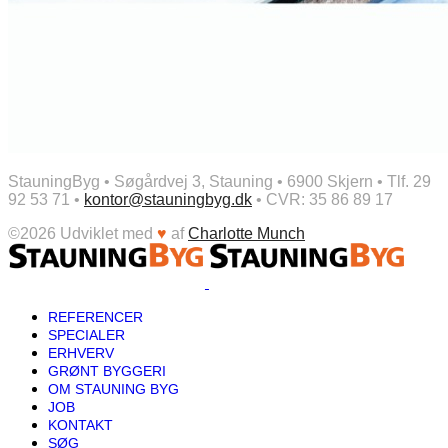
StauningByg • Søgårdvej 3, Stauning • 6900 Skjern • Tlf. 29
92 53 71 •
kontor@stauningbyg.dk
• CVR: 35 86 89 17
©2026 Udviklet med
♥
af
Charlotte Munch
REFERENCER
SPECIALER
ERHVERV
GRØNT BYGGERI
OM STAUNING BYG
JOB
KONTAKT
SØG