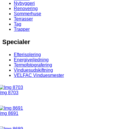
Nybyggeri
Renovering
Sommerhuse
Terrasser
Tag
Trapper
Specialer
Efterisolering
Energivejledning
Termofotografering
Vinduesudskiftning
VELFAC Vinduesmester
Img 8703
Img 8691