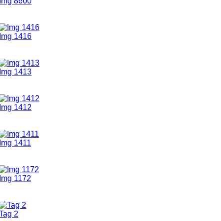
Img 8600
Img 1416
Img 1413
Img 1412
Img 1411
Img 1172
Tag 2