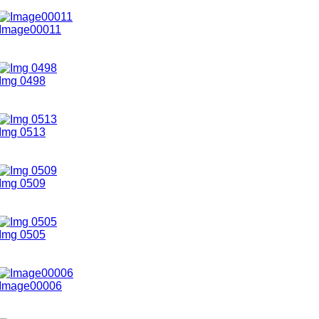
Image00011
Img 0498
Img 0513
Img 0509
Img 0505
Image00006